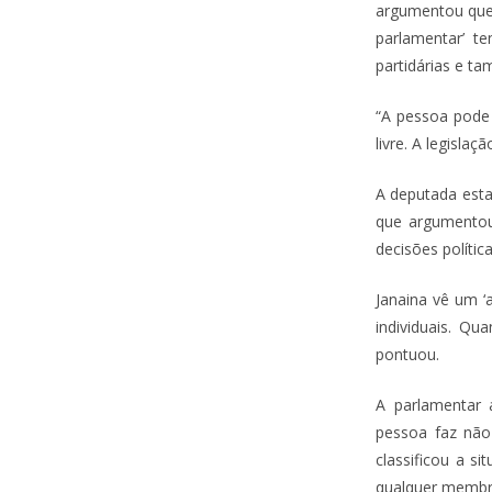
argumentou que 
parlamentar’ t
partidárias e t
“A pessoa pode 
livre. A legislaç
A deputada est
que argumentou
decisões política
Janaina vê um ‘
individuais. Qu
pontuou.
A parlamentar 
pessoa faz não
classificou a s
qualquer membro 