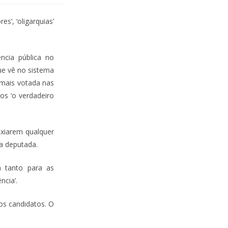
s’, ‘oligarquias’
ência pública no
ue vê no sistema
l mais votada nas
os ‘o verdadeiro
ixiarem qualquer
 a deputada.
ia tanto para as
ncia’.
 os candidatos. O