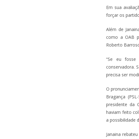
Em sua avaliaçã
forçar os parti
Além de Janain
como a OAB par
Roberto Barroso
“Se eu fosse r
conservadora. 
precisa ser modi
O pronunciament
Bragança (PSL-
presidente da
haviam feito c
a possibilidade 
Janaina rebateu