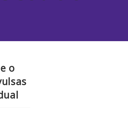
ue o
vulsas
dual