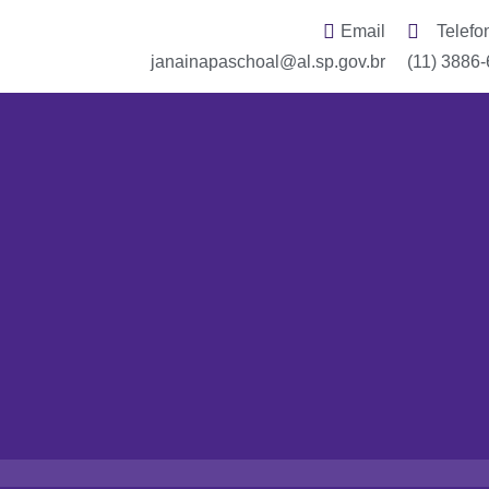
Email
Telefo
janainapaschoal@al.sp.gov.br
(11) 3886