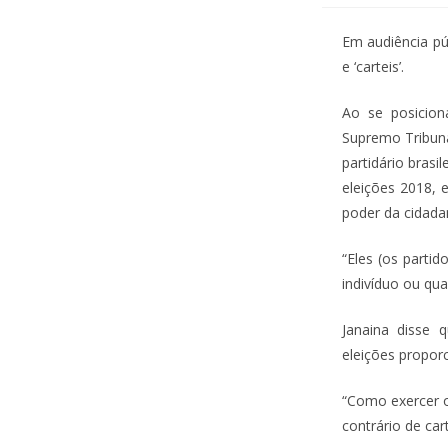
Em audiência púb
e ‘carteis’.
Ao se posiciona
Supremo Tribuna
partidário brasi
eleições 2018, 
poder da cidadan
“Eles (os parti
indivíduo ou qua
Janaina disse q
eleições proporc
“Como exercer o 
contrário de car