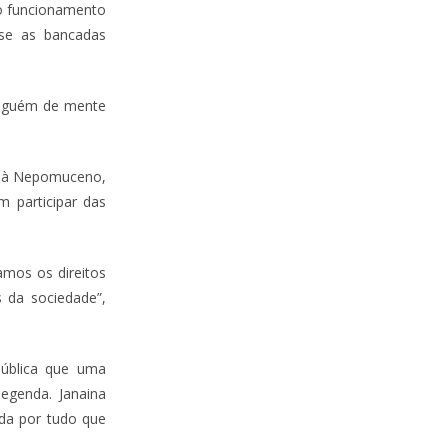
no funcionamento
ase as bancadas
 alguém de mente
a à Nepomuceno,
 participar das
amos os direitos
s da sociedade”,
pública que uma
egenda. Janaina
ada por tudo que