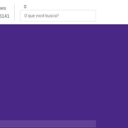
nes
-6141