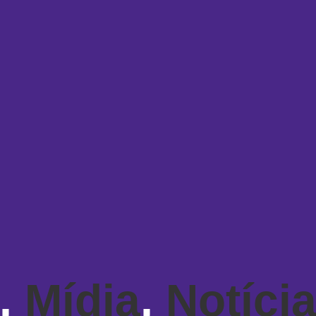
,
Mídia
,
Notíci