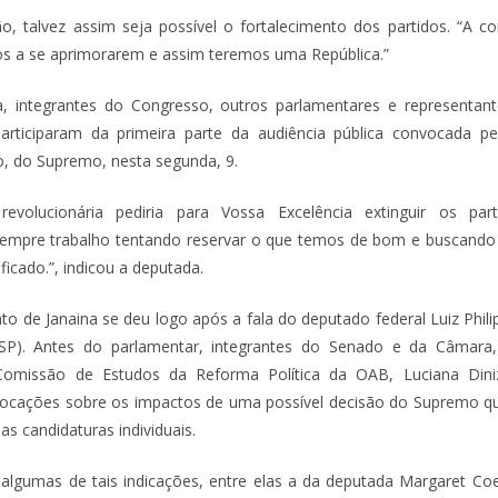
o, talvez assim seja possível o fortalecimento dos partidos. “A c
dos a se aprimorarem e assim teremos uma República.”
a, integrantes do Congresso, outros parlamentares e representant
ticiparam da primeira parte da audiência pública convocada pel
, do Supremo, nesta segunda, 9.
evolucionária pediria para Vossa Excelência extinguir os pa
Sempre trabalho tentando reservar o que temos de bom e buscando 
ficado.”, indicou a deputada.
o de Janaina se deu logo após a fala do deputado federal Luiz Phili
SP). Antes do parlamentar, integrantes do Senado e da Câmar
 Comissão de Estudos da Reforma Política da OAB, Luciana Din
olocações sobre os impactos de uma possível decisão do Supremo q
das candidaturas individuais.
 algumas de tais indicações, entre elas a da deputada Margaret Coe