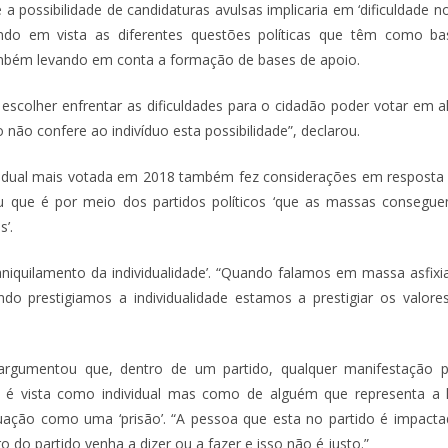
a possibilidade de candidaturas avulsas implicaria em ‘dificuldade 
endo em vista as diferentes questões políticas que têm como b
ambém levando em conta a formação de bases de apoio.
escolher enfrentar as dificuldades para o cidadão poder votar em
ão não confere ao indivíduo esta possibilidade”, declarou.
adual mais votada em 2018 também fez considerações em respost
 que é por meio dos partidos políticos ‘que as massas conseguem
s’.
aniquilamento da individualidade’. “Quando falamos em massa asfixi
ando prestigiamos a individualidade estamos a prestigiar os valore
argumentou que, dentro de um partido, qualquer manifestação 
 é vista como individual mas como de alguém que representa a l
ituação como uma ‘prisão’. “A pessoa que esta no partido é impact
do partido venha a dizer ou a fazer e isso não é justo.”