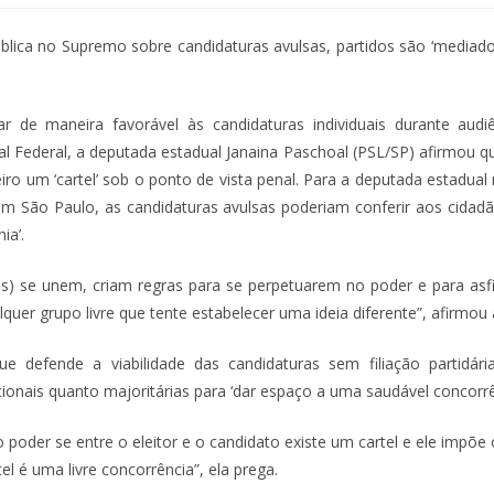
lica no Supremo sobre candidaturas avulsas, partidos são ‘mediadore
r de maneira favorável às candidaturas individuais durante audi
l Federal, a deputada estadual Janaina Paschoal (PSL/SP) afirmou q
leiro um ‘cartel’ sob o ponto de vista penal. Para a deputada estadua
em São Paulo, as candidaturas avulsas poderiam conferir aos cidadã
ia’.
dos) se unem, criam regras para se perpetuarem no poder e para asf
lquer grupo livre que tente estabelecer uma ideia diferente”, afirmou
ue defende a viabilidade das candidaturas sem filiação partidár
ionais quanto majoritárias para ‘dar espaço a uma saudável concorrê
poder se entre o eleitor e o candidato existe um cartel e ele impõe
tel é uma livre concorrência”, ela prega.