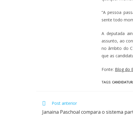
“A pessoa pass
sente todo mome
A deputada ain
assunto, ao con
no âmbito do Co
que as candidat
Fonte:
Blog do 
TAGS
:
CANDIDATUR
Post anterior
Janaina Paschoal compara o sistema part