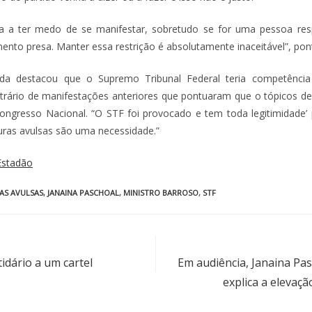
a a ter medo de se manifestar, sobretudo se for uma pessoa resp
nto presa. Manter essa restrição é absolutamente inaceitável”, pon
da destacou que o Supremo Tribunal Federal teria competência 
trário de manifestações anteriores que pontuaram que o tópicos deve
ngresso Nacional. “O STF foi provocado e tem toda legitimidade’
uras avulsas são uma necessidade.”
Estadão
AS AVULSAS
,
JANAINA PASCHOAL
,
MINISTRO BARROSO
,
STF
idário a um cartel
Em audiência, Janaina Pas
explica a elevaç