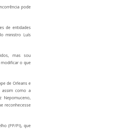
oncorrência pode
es de entidades
o ministro Luís
rtidos, mas sou
modificar o que
ppe de Orleans e
a, assim como a
iz Nepomuceno,
ue reconhecesse
lho (PP/PI), que