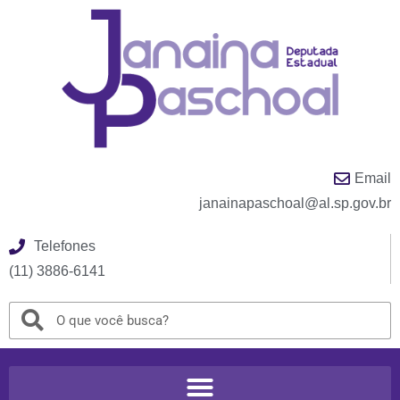
Email
janainapaschoal@al.sp.gov.br
Telefones
(11) 3886-6141