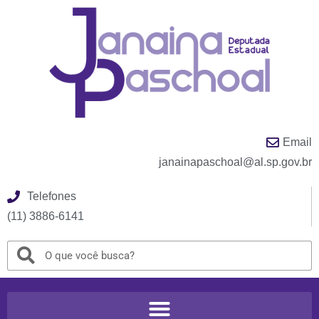
Email
janainapaschoal@al.sp.gov.br
Telefones
(11) 3886-6141