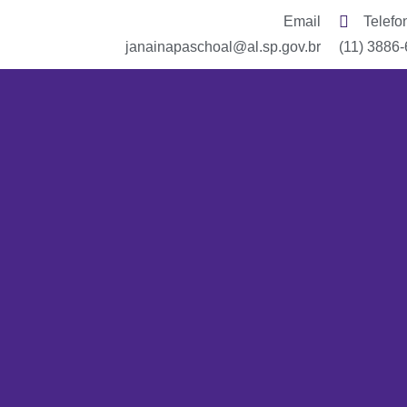
Email
Telefo
janainapaschoal@al.sp.gov.br
(11) 3886