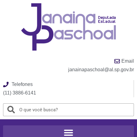
Email
janainapaschoal@al.sp.gov.br
Telefones
(11) 3886-6141