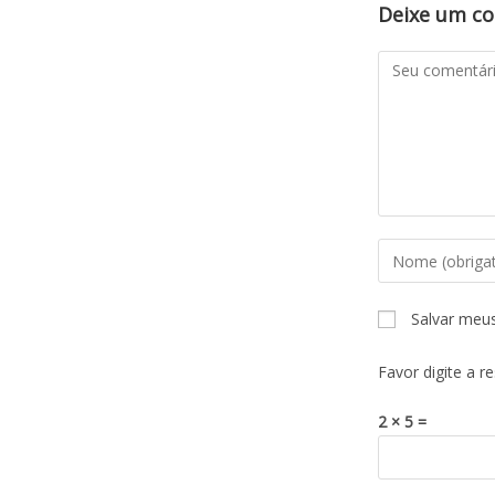
Deixe um c
Salvar meu
Favor digite a r
2 × 5 =