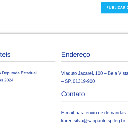
teis
Endereço
 Deputada Estadual
Viaduto Jacareí, 100 – Bela Vist
as 2024
– SP, 01319-900
Contato
E-mail para envio de demandas:
karen.silva@saopaulo.sp.leg.b
r