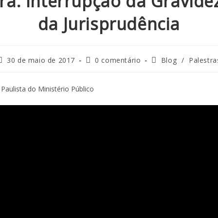
ra: Interrupção da Gravide
da Jurisprudência
30 de maio de 2017
0 comentário
Blog
/
Palestra
Paulista do Ministério Público