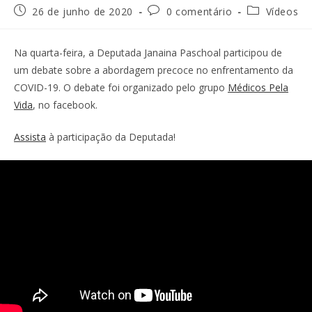
26 de junho de 2020
0 comentário
Vídeos
Na quarta-feira, a Deputada Janaina Paschoal participou de
um debate sobre a abordagem precoce no enfrentamento da
COVID-19. O debate foi organizado pelo grupo
Médicos Pela
Vida
, no facebook.
Assista
à participação da Deputada!