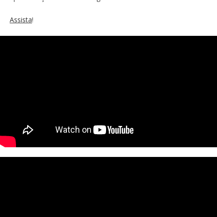
Assista
!