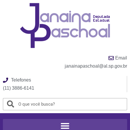
Email
janainapaschoal@al.sp.gov.br
Telefones
(11) 3886-6141