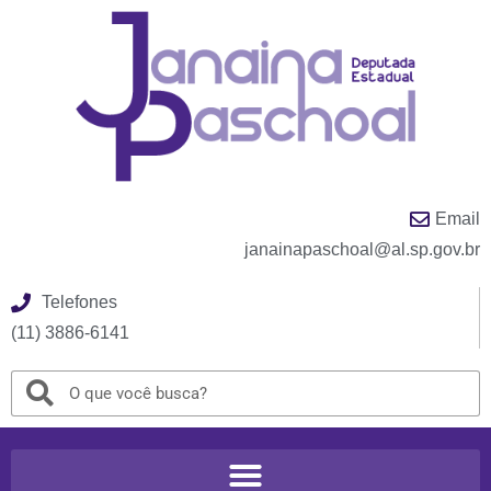
Email
janainapaschoal@al.sp.gov.br
Telefones
(11) 3886-6141