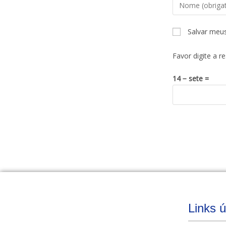
Salvar meu
Favor digite a r
14 − sete =
Links ú