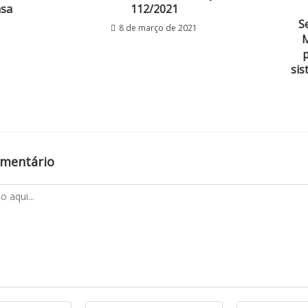
asa
112/2021
S
8 de março de 2021
M
p
sis
omentário