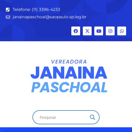
Telefone: (11) 3396-4233
janainapaschoal@saopaulo.sp.leg.br