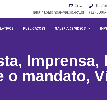
Email
Telefo
janainapaschoal@al.sp.gov.br
(11) 3886
LATIVOS
PUBLICAÇÕES
GALERIA DE VÍDEOS
IMP
sta
,
Imprensa
,
e o mandato
,
V