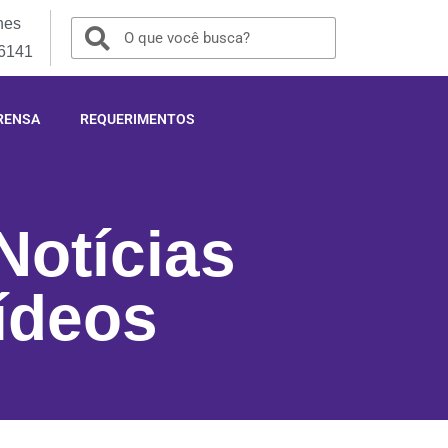
nes
-6141
RENSA
REQUERIMENTOS
Notícias
ídeos