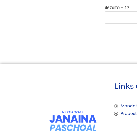
dezoito − 12 =
Links 
Mandat
Propos