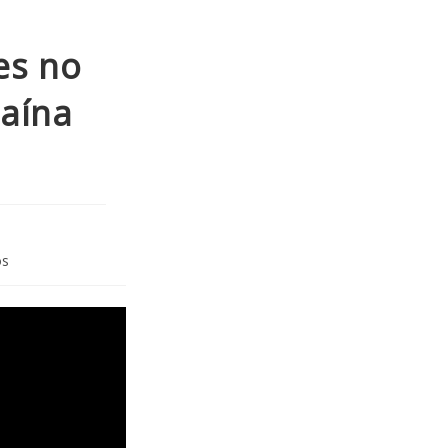
es no
naína
os