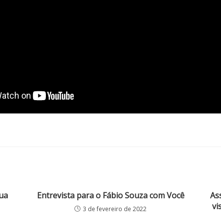
ua
Entrevista para o Fábio Souza com Você
As
vi
3 de fevereiro de 2022