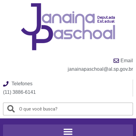
Email
janainapaschoal@al.sp.gov.br
Telefones
(11) 3886-6141