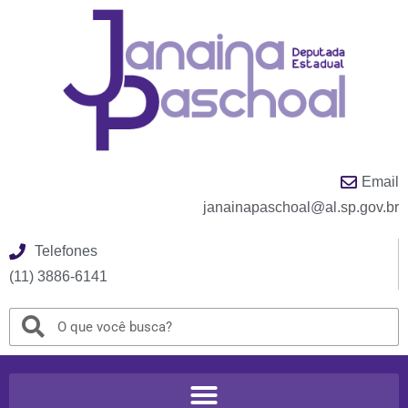
Email
janainapaschoal@al.sp.gov.br
Telefones
(11) 3886-6141