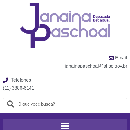
Email
janainapaschoal@al.sp.gov.br
Telefones
(11) 3886-6141