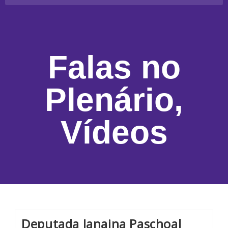
Falas no
Plenário
,
Vídeos
Deputada Janaina Paschoal