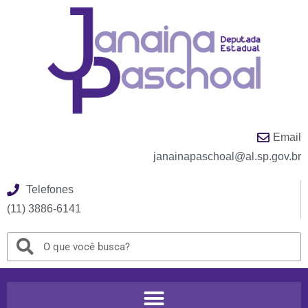
Email
janainapaschoal@al.sp.gov.br
Telefones
(11) 3886-6141