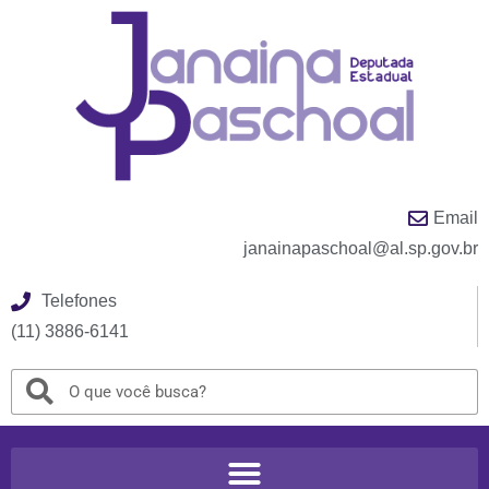
Email
janainapaschoal@al.sp.gov.br
Telefones
(11) 3886-6141