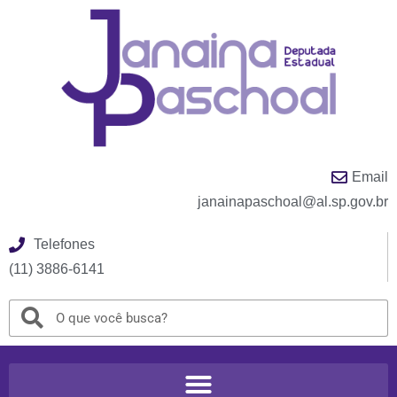
Email
janainapaschoal@al.sp.gov.br
Telefones
(11) 3886-6141