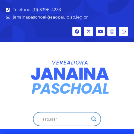
Telefone: (11) 3396-4233
janainapaschoal@saopaulo.sp.leg.br