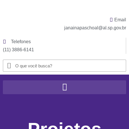
Email
janainapaschoal@al.sp.gov.br
Telefones
(11) 3886-6141