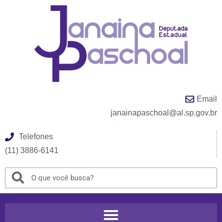
Email
janainapaschoal@al.sp.gov.br
Telefones
(11) 3886-6141