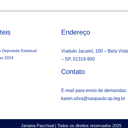
teis
Endereço
 Deputada Estadual
Viaduto Jacareí, 100 – Bela Vist
as 2024
– SP, 01319-900
Contato
E-mail para envio de demandas:
karen.silva@saopaulo.sp.leg.b
r
Janaina Paschoal | Todos os direitos reservados 2025