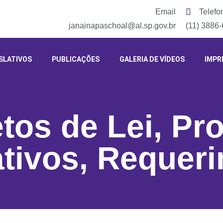
Email
Telefo
janainapaschoal@al.sp.gov.br
(11) 3886
SLATIVOS
PUBLICAÇÕES
GALERIA DE VÍDEOS
IMPR
etos de Lei
,
Pro
ativos
,
Requeri