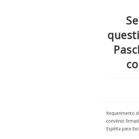
Se
quest
Pasc
co
Requerimento de
convênio firmado
Espírita para Ex