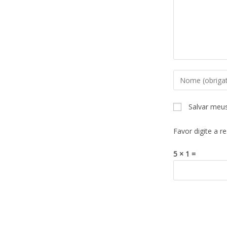
Salvar meu
Favor digite a r
5 × 1 =