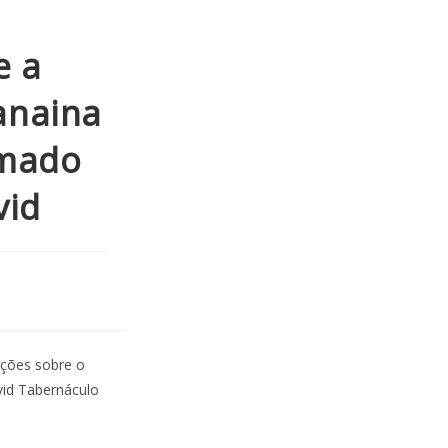
e a
anaina
rmado
vid
ações sobre o
avid Tabernáculo