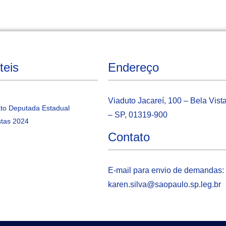
teis
Endereço
Viaduto Jacareí, 100 – Bela Vist
to Deputada Estadual
– SP, 01319-900
tas 2024
Contato
E-mail para envio de demandas:
karen.silva@saopaulo.sp.leg.b
r