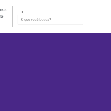
ones
86-