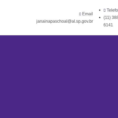
Telef
Email
(11) 38
janainapaschoal@al.sp.gov.br
6141