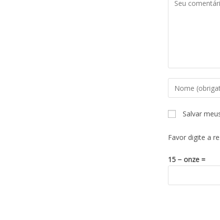
Salvar meu
Favor digite a r
15 − onze =