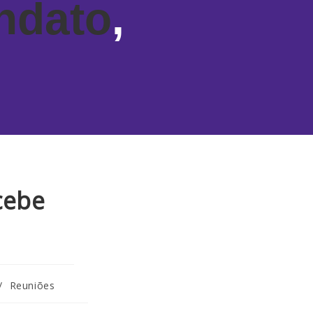
ndato
,
cebe
/
Reuniões