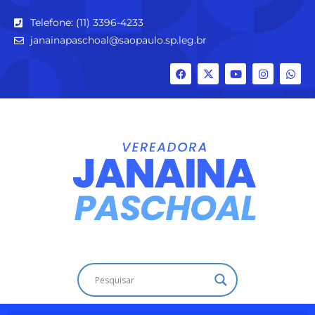
Telefone: (11) 3396-4233
janainapaschoal@saopaulo.sp.leg.br