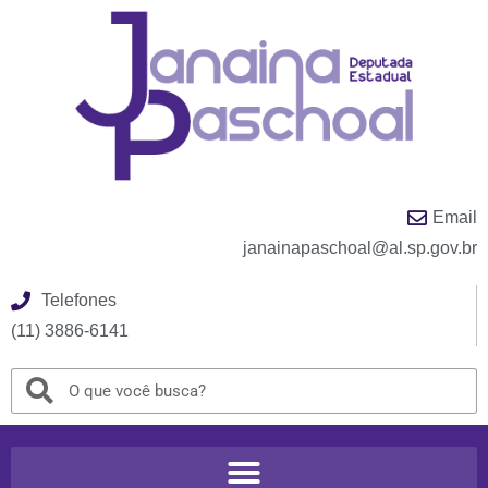
Email
janainapaschoal@al.sp.gov.br
Telefones
(11) 3886-6141