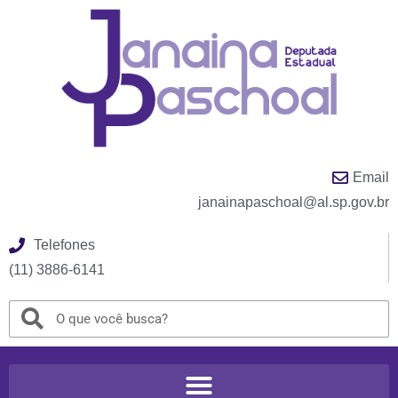
Email
janainapaschoal@al.sp.gov.br
Telefones
(11) 3886-6141