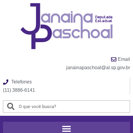
Email
janainapaschoal@al.sp.gov.br
Telefones
(11) 3886-6141