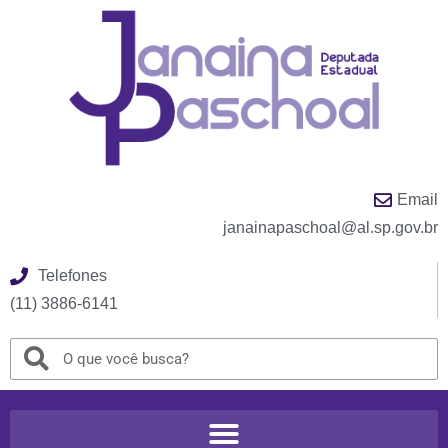
Email
janainapaschoal@al.sp.gov.br
Telefones
(11) 3886-6141