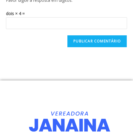
Favor digite a resposta em dígitos:
dois × 4 =