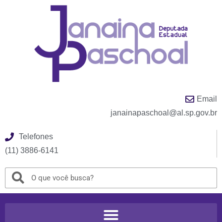
Email
janainapaschoal@al.sp.gov.br
Telefones
(11) 3886-6141