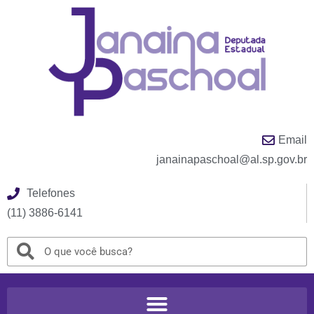
Email
janainapaschoal@al.sp.gov.br
Telefones
(11) 3886-6141